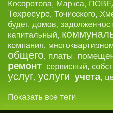
Косоротова
,
Маркса
,
ПОВЕ
Техресурс
,
Точисского
,
Хм
будет
,
домов
,
задолженнос
коммунал
капитальный
,
компания
,
многоквартирно
общего
платы
помеще
,
,
ремонт
,
сервисный
,
собс
услуги
услуг
учета
,
,
,
ц
Показать все теги