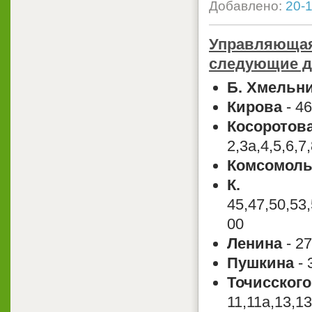
Добавлено:
20-1
Управляющ
следующие до
Б. Хмельн
Кирова
-
Косоротов
2,3а,4,5,6,7
Комсомоль
К. 
45,47,50,53,
00
Ленина
- 
Пушкина
- 
Точисского
11,11а,13,1