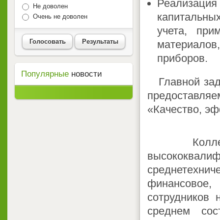
Реализация
Не доволен
капитальны
Очень не доволен
учета, при
Голосовать
Результаты
материало
приборов.
Популярные
новости
Главной зада
предоставля
«Качество, эф
Коллектив
высококвал
среднетехнич
финансовое
сотрудников
среднем сос