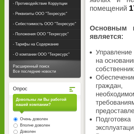
- Противодействие Коррупции
1
помещений
- Реквизиты ООО "Техресурс"
- Себестоимость ООО "Техресурс"
Основным н
- Положения ООО "Техресурс"
является:
- Тарифы на Содержание
Управление
- О компании ООО "Техресурс"
на основани
Расширенный поиск
собственни
Все последние новости
Обеспечен
граждан, 
Опрос
необходимо
Довольны ли Вы работой
требовани
нашей компании?
предоставле
Подготов
Очень доволен
Вполне доволен
эксплуатаци
Доволен