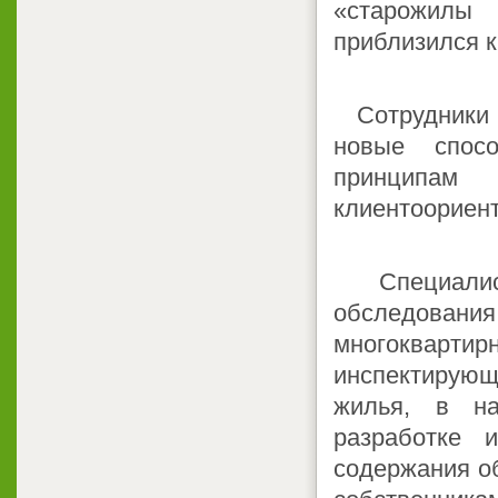
«старожилы 
приблизился к
Сотрудники п
новые спос
принцип
клиентоориен
Специалисты
обследовани
многоквар
инспектирующи
жилья, в н
разработке 
содержания о